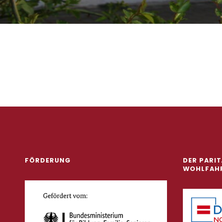
Zurück zur Hauptnav
FÖRDERUNG
DER PARI
WOHLFAH