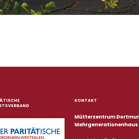
igation
TÄTISCHE
KONTAKT
RTSVERBAND
Mütterzentrum Dortmun
Mehrgenerationenhaus