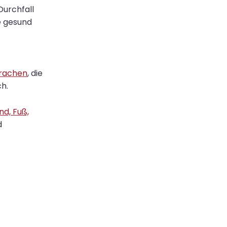
Durchfall
he gesund
prachen
, die
ch.
nd, Fuß,
d