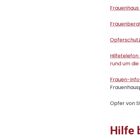
Frauenhaus
Frauenbera
Opferschut
Hilfetelefo
rund um die
Frauen-Info
Frauenhausp
Opfer von S
Hilfe 