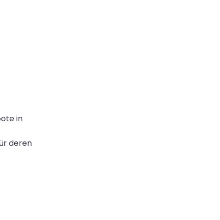
ote in
für deren