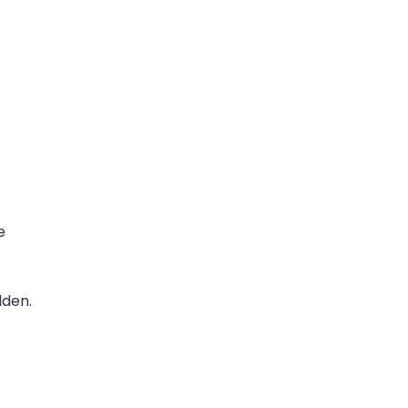
e
den.