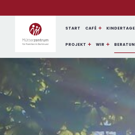
START
CAFÉ
KINDERTAGE
MÜTTERZENTRUM DORTMUND
MÜTTERZENTRUM DORTMUND
PROJEKT
WIR
BERATU